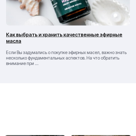
8 800 200 76 62
О компании
Качество
Как выбрать и хранить качественные эфирные
message@lazurin.ru
Блог
масла
Сырье
г. Новосибирск
Если Вы задумались о покупке эфирных масел, важно знать
ул. Станционная 60/5
CTM
несколько фундаментальных аспектов. На что обратить
Каталог
внимание при ...
HoReCa
Контакты
© 2000-2026 Лазурин
Политика конфиденциальности
Согласие на обработку персональных данных