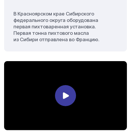
Сырьё и поставщики
Мы используем сертифицированное сырье, —
как собственного производства, так
и международных производителей, —
отвечающее всем стандартам качества.
Экологичность и устойчивость
Мы нацелены на защиту окружающей среды
и соблюдаем экологические нормы на всех
этапах производства.
Логистика
Мы готовы обеспечить стабильные
и своевременные поставки продукции
по России и на экспорт. Для этого
используем свой автопарк и работаем
с надежными транспортными компаниями,
чтобы гарантировать доставку точно в срок.