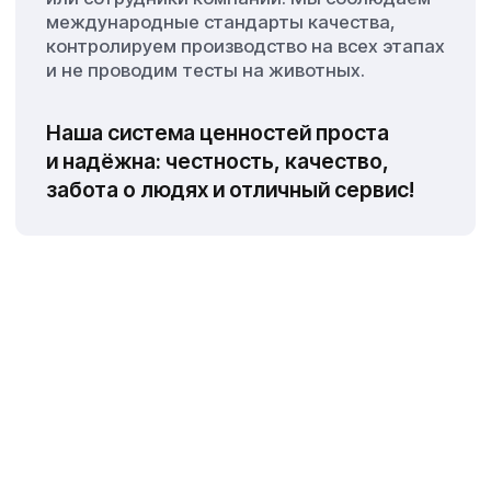
Наша история
1999
2000
Год основания 
Запуск торгово
В Красноярском крае Сибирского
федерального округа оборудована
В Красноярском
первая пихтоваренная установка.
федерального о
Первая тонна пихтового масла
пихтоваренная 
из Сибири отправлена во Францию.
марки LAZURIN.