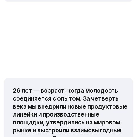
из натуральных ингредиентов и масляных
экстрактов мы используем лучшее
натуральное сырьё на собственном
производственном комплексе. Главное для
нас — качественная продукция, созданная
с заботой об окружающей среде
и вниманием к потребностям современного
человека, будь то потребители, партнёры
или сотрудники компании. Мы соблюдаем
международные стандарты качества,
контролируем производство на всех этапах
и не проводим тесты на животных.
Наша система ценностей проста
и надёжна: честность, качество,
забота о людях и отличный сервис!