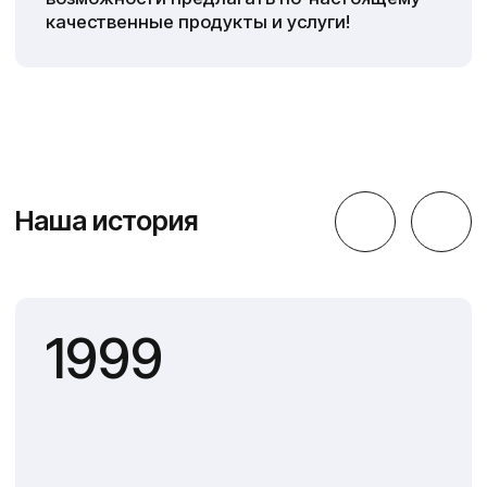
и сырье
Локации
Новый производственный комплекс
и управление LAZURIN расположены
в Новосибирске, в самом сердце Сибири.
В промышленном районе, на левом берегу реки
Оби, построены два современных
производственных здания — здесь находится
производство и офис компании.
Технологические мощности
Производство оснащено
высокотехнологичным оборудованием,
позволяющим эффективно автоматизировать
производственные процессы, что
обеспечивает рост производительности
и удовлетворяет запросы даже
крупномасштабных бизнесов.