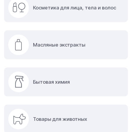
26 лет — возраст, когда молодость
соединяется с опытом. За четверть
века мы внедрили новые продуктовые
линейки и производственные
площадки, утвердились на мировом
рынке и выстроили взаимовыгодные
партнерства. Все это результат
системной работы, инвестиций
в технологии и устойчивого развития
команды.
В каждой капле продукции LAZURIN –
труд, знания и опыт наших
специалистов!
Для изготовления эфирных масел, косметики